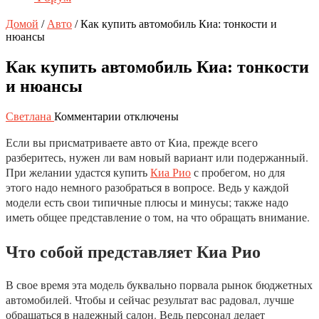
Домой
/
Авто
/
Как купить автомобиль Киа: тонкости и
нюансы
Как купить автомобиль Киа: тонкости
и нюансы
к
Светлана
Комментарии
отключены
записи
Если вы присматриваете авто от Киа, прежде всего
Как
купить
разберитесь, нужен ли вам новый вариант или подержанный.
автомобиль
При желании удастся купить
Киа Рио
с пробегом, но для
Киа:
этого надо немного разобраться в вопросе. Ведь у каждой
тонкости
модели есть свои типичные плюсы и минусы; также надо
и
иметь общее представление о том, на что обращать внимание.
нюансы
Что собой представляет Киа Рио
В свое время эта модель буквально порвала рынок бюджетных
автомобилей. Чтобы и сейчас результат вас радовал, лучше
обращаться в надежный салон. Ведь персонал делает