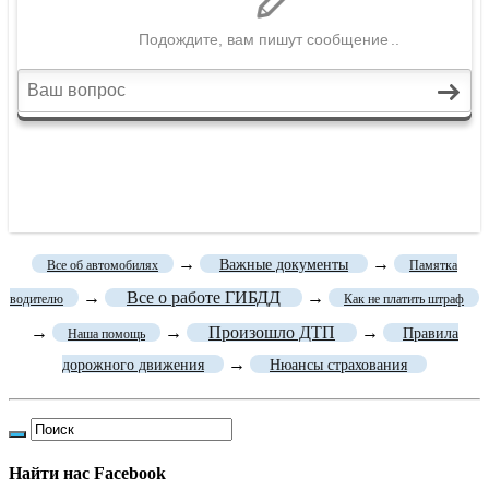
→
→
Важные документы
Все об автомобилях
Памятка
→
Все о работе ГИБДД
→
водителю
Как не платить штраф
→
→
Произошло ДТП
→
Правила
Наша помощь
→
дорожного движения
Нюансы страхования
Найти нас Facebook