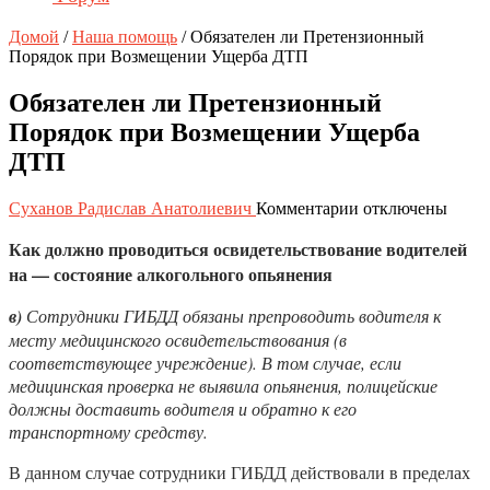
Домой
/
Наша помощь
/
Обязателен ли Претензионный
Порядок при Возмещении Ущерба ДТП
Обязателен ли Претензионный
Порядок при Возмещении Ущерба
ДТП
к
Суханов Радислав Анатолиевич
Комментарии
отключены
записи
Как должно проводиться освидетельствование водителей
Обязателен
ли
на — состояние алкогольного опьянения
Претензионный
Порядок
в)
Сотрудники ГИБДД обязаны препроводить водителя к
при
месту медицинского освидетельствования (в
Возмещении
соответствующее учреждение). В том случае, если
Ущерба
медицинская проверка не выявила опьянения, полицейские
ДТП
должны доставить водителя и обратно к его
транспортному средству.
В данном случае сотрудники ГИБДД действовали в пределах