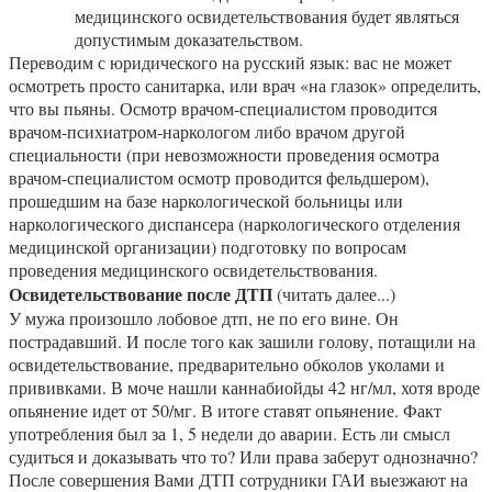
медицинского освидетельствования будет являться
допустимым доказательством.
Переводим с юридического на русский язык: вас не может
осмотреть просто санитарка, или врач «на глазок» определить,
что вы пьяны. Осмотр врачом-специалистом проводится
врачом-психиатром-наркологом либо врачом другой
специальности (при невозможности проведения осмотра
врачом-специалистом осмотр проводится фельдшером),
прошедшим на базе наркологической больницы или
наркологического диспансера (наркологического отделения
медицинской организации) подготовку по вопросам
проведения медицинского освидетельствования.
Освидетельствование после ДТП
(читать далее...)
У мужа произошло лобовое дтп, не по его вине. Он
пострадавший. И после того как зашили голову, потащили на
освидетельствование, предварительно обколов уколами и
прививками. В моче нашли каннабиойды 42 нг/мл, хотя вроде
опьянение идет от 50/мг. В итоге ставят опьянение. Факт
употребления был за 1, 5 недели до аварии. Есть ли смысл
судиться и доказывать что то? Или права заберут однозначно?
После совершения Вами ДТП сотрудники ГАИ выезжают на