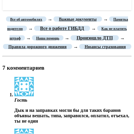
→
→
Важные документы
Все об автомобилях
Памятка
→
Все о работе ГИБДД
→
водителю
Как не платить
→
→
Произошло ДТП
→
штраф
Наша помощь
→
Правила дорожного движения
Нюансы страхования
7 комментариев
Гость
Дык и на заправках могли бы для таких баранов
объявы вешать, типа, заправился, оплатил, отъехал,
ты не один