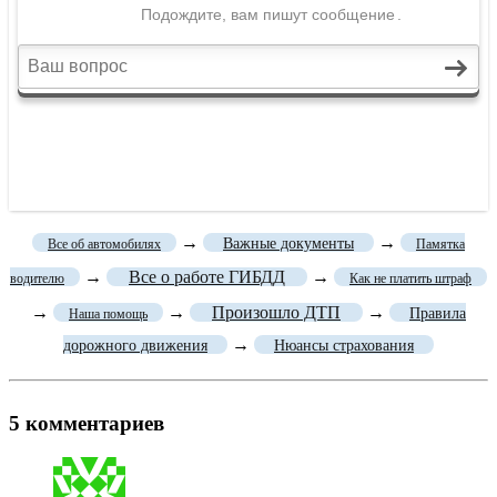
→
→
Важные документы
Все об автомобилях
Памятка
→
Все о работе ГИБДД
→
водителю
Как не платить штраф
→
→
Произошло ДТП
→
Правила
Наша помощь
→
дорожного движения
Нюансы страхования
5 комментариев