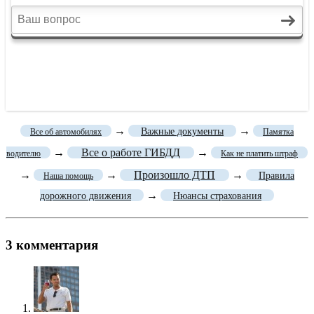
→
→
Важные документы
Все об автомобилях
Памятка
→
Все о работе ГИБДД
→
водителю
Как не платить штраф
→
→
Произошло ДТП
→
Правила
Наша помощь
→
дорожного движения
Нюансы страхования
3 комментария