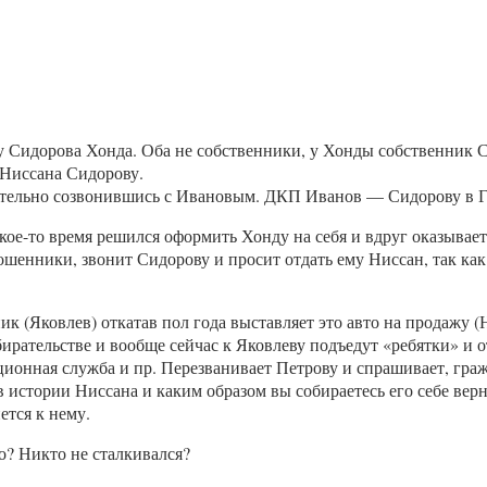
у Сидорова Хонда. Оба не собственники, у Хонды собственник 
 Ниссана Сидорову.
рительно созвонившись с Ивановым. ДКП Иванов — Сидорову в ГИ
какое-то время решился оформить Хонду на себя и вдруг оказывает
ошенники, звонит Сидорову и просит отдать ему Ниссан, так как
к (Яковлев) откатав пол года выставляет это авто на продажу (
рательстве и вообще сейчас к Яковлеву подъедут «ребятки» и о
онная служба и пр. Перезванивает Петрову и спрашивает, гражд
в истории Ниссана и каким образом вы собираетесь его себе вер
ется к нему.
о? Никто не сталкивался?