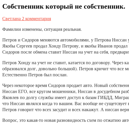
Собственник который не собственник.
Светлана
2 комментария
Фамилии изменены, ситуация реальная.
Петров и Сидоров меняются автомобилями, у Петрова Ниссан 
Якобы Сергеев продал Хонду Петрову, и якобы Иванов продал
Сидоров после обмена ставит Ниссан на учет на себя, предва
Петров Хонду на учет не ставит, катается по договору. Через 
образовался долг, довольно большой). Петров кричит что все м
Естественно Петров был послан.
Через некоторое время Сидоров продает авто. Новый собственни
Ниссан ЕГО, все кругом мошенники, Ниссан в досудебном разби
Яковлев по долгу службы имеет доступ к базам ГИБДД, Миграци
что Ниссан являлся когда то вашим. Вас вообще не сущетсвует 
Петров говорит что всех засудит и всех накажут. А ниссан верн
Вопрос, это какая-то новая разновидность схем по отжатию авт