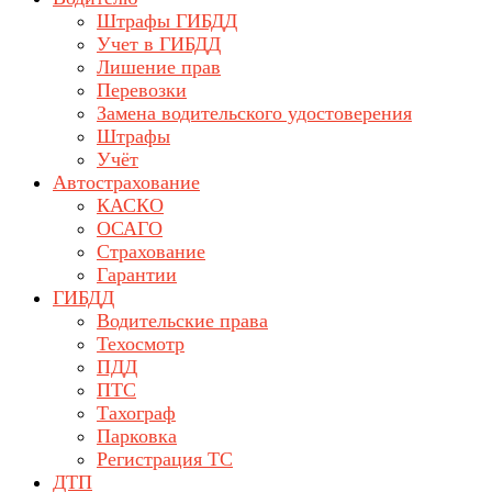
Штрафы ГИБДД
Учет в ГИБДД
Лишение прав
Перевозки
Замена водительского удостоверения
Штрафы
Учёт
Автострахование
КАСКО
ОСАГО
Страхование
Гарантии
ГИБДД
Водительские права
Техосмотр
ПДД
ПТС
Тахограф
Парковка
Регистрация ТС
ДТП