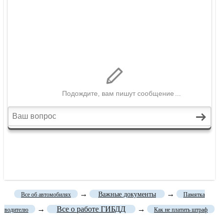
→
→
Важные документы
Все об автомобилях
Памятка
→
Все о работе ГИБДД
→
водителю
Как не платить штраф