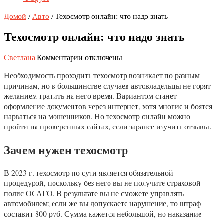
Домой
/
Авто
/
Техосмотр онлайн: что надо знать
Техосмотр онлайн: что надо знать
к
Светлана
Комментарии
отключены
записи
Необходимость проходить техосмотр возникает по разным
Техосмотр
онлайн:
причинам, но в большинстве случаев автовладельцы не горят
что
желанием тратить на него время. Вариантом станет
надо
оформление документов через интернет, хотя многие и боятся
знать
нарваться на мошенников. Но техосмотр онлайн можно
пройти на проверенных сайтах, если заранее изучить отзывы.
Зачем нужен техосмотр
В 2023 г. техосмотр по сути является обязательной
процедурой, поскольку без него вы не получите страховой
полис ОСАГО. В результате вы не сможете управлять
автомобилем; если же вы допускаете нарушение, то штраф
составит 800 руб. Сумма кажется небольшой, но наказание