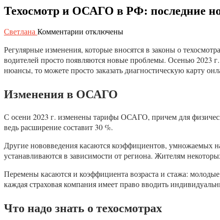
Техосмотр и ОСАГО в РФ: последние н
к
Светлана
Комментарии
отключены
записи
Регулярные изменения, которые вносятся в законы о техосмотр
Техосмотр
и
водителей просто появляются новые проблемы. Осенью 2023 г. 
ОСАГО
нюансы, то можете просто заказать диагностическую карту онла
в
РФ:
Изменения в ОСАГО
последние
нововведения
С осени 2023 г. изменены тарифы ОСАГО, причем для физичес
ведь расширение составит 30 %.
Другие нововведения касаются коэффициентов, умножаемых на
устанавливаются в зависимости от региона. Жителям некоторых
Перемены касаются и коэффициента возраста и стажа: молодые и
каждая страховая компания имеет право вводить индивидуальн
Что надо знать о техосмотрах