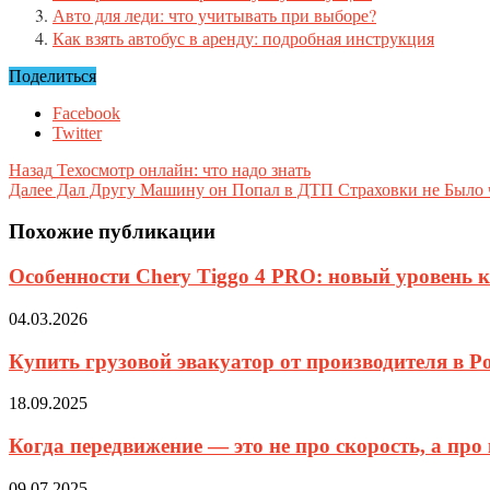
Авто для леди: что учитывать при выборе?
Как взять автобус в аренду: подробная инструкция
Поделиться
Facebook
Twitter
Назад
Техосмотр онлайн: что надо знать
Далее
Дал Другу Машину он Попал в ДТП Страховки не Было 
Похожие публикации
Особенности Chery Tiggo 4 PRO: новый уровень 
04.03.2026
Купить грузовой эвакуатор от производителя в Р
18.09.2025
Когда передвижение — это не про скорость, а про
09.07.2025