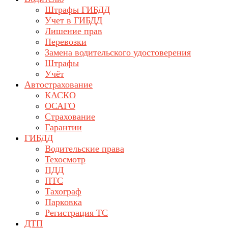
Штрафы ГИБДД
Учет в ГИБДД
Лишение прав
Перевозки
Замена водительского удостоверения
Штрафы
Учёт
Автострахование
КАСКО
ОСАГО
Страхование
Гарантии
ГИБДД
Водительские права
Техосмотр
ПДД
ПТС
Тахограф
Парковка
Регистрация ТС
ДТП